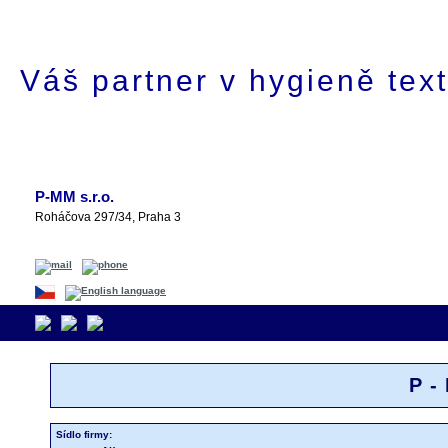
O firmě
Služby
Technologie
Doprava
Fotogaleri
Váš partner v hygieně text
P-MM s.r.o.
Roháčova 297/34, Praha 3
P-
Sídlo firmy: