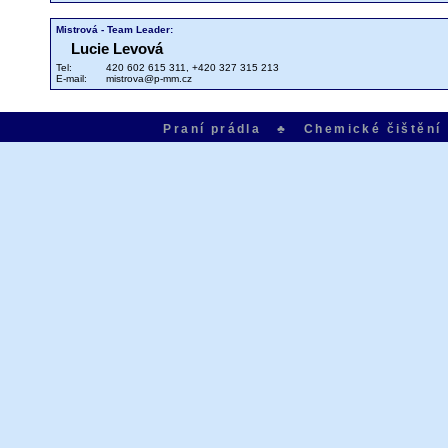
Mistrová - Team Leader:
Lucie Levová
Tel:
420 602 615 311, +420 327 315 213
E-mail:
mistrova@p-mm.cz
Praní prádla ♣ Chemické čištěn